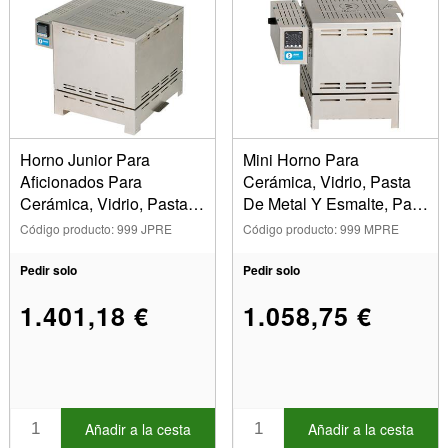
Horno Junior Para
Mini Horno Para
Aficionados Para
Cerámica, Vidrio, Pasta
Cerámica, Vidrio, Pasta
De Metal Y Esmalte, Para
De Metal Y Esmalte,
Aficionados, Blueline
Código producto: 999 JPRE
Código producto: 999 MPRE
Blueline
Pedir solo
Pedir solo
1.401,18 €
1.058,75 €
Añadir a la cesta
Añadir a la cesta