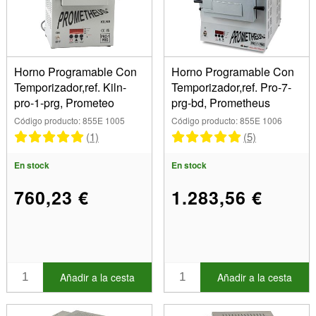
Calidad
Marca
Horno Programable Con
Horno Programable Con
Temporizador,ref. Kiln-
Temporizador,ref. Pro-7-
pro-1-prg, Prometeo
prg-bd, Prometheus
Mostrar
Código producto: 855E 1005
Código producto: 855E 1006
En stock
(1)
(5)
Artículos en venta
En stock
En stock
Nuevos productos
Los más vendidos
760,23 €
1.283,56 €
Añadir a la cesta
Añadir a la cesta