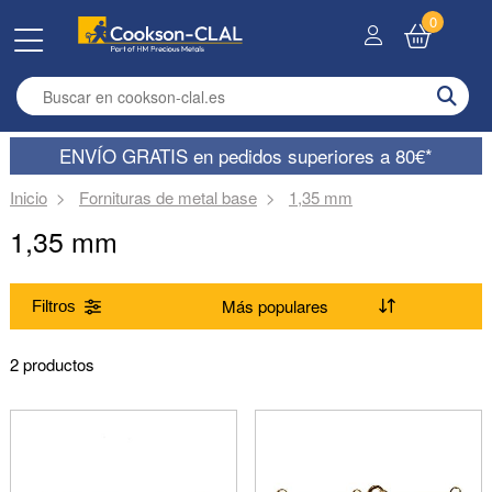
0
Enter search term
ENVÍO GRATIS en pedidos superiores a 80€*
Inicio
Fornituras de metal base
1,35 mm
1,35 mm
Filtros
Gama
2 productos
Cadenas de seguridad (2)
Metal
Chapado oro 3 micras (2)
Producto