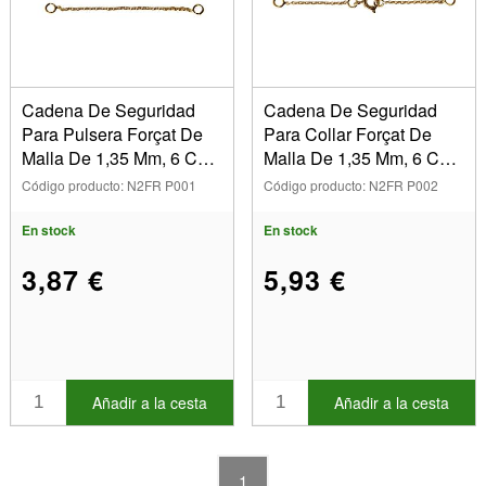
Forma
Cadena De Seguridad
Cadena De Seguridad
Marca
Para Pulsera Forçat De
Para Collar Forçat De
Malla De 1,35 Mm, 6 Cm,
Malla De 1,35 Mm, 6 Cm,
Chapada En Oro De 3
Chapado En Oro De 3
Código producto: N2FR P001
Código producto: N2FR P002
Dimensiones
Micras
Micras
(Suprimir) 1,35 mm
En stock
En stock
3,87 €
5,93 €
Mostrar
En stock
Artículos en venta
Nuevos productos
Añadir a la cesta
Añadir a la cesta
Los más vendidos
1