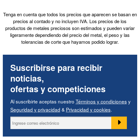
Producto
Tenga en cuenta que todos los precios que aparecen se basan en
precios al contado y no incluyen IVA. Los precios de los
productos de metales preciosos son estimados y pueden variar
Forma
ligeramente dependiendo del precio del metal, el peso y las
tolerancias de corte que hayamos podido lograr.
Marca
Suscribirse para recibir
Dimensiones
noticias,
ofertas y competiciones
Mostrar
En stock
Al suscribirte aceptas nuestro
Términos y condiciones
y
Artículos en venta
Seguridad y privacidad
&
Privacidad y cookies
.
Nuevos productos
Los más vendidos