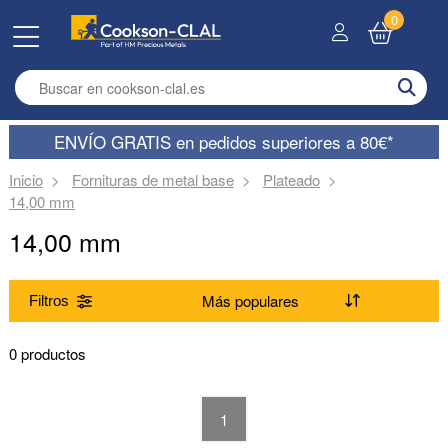
0
Enter search term
ENVÍO GRATIS en pedidos superiores a 80€*
Inicio
Fornituras de metal base
Plateado
14,00 mm
14,00 mm
Filtros
Gama
0 productos
Metal
1