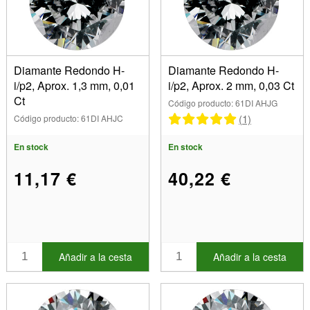
Princesa (4)
Redonda (36)
Color
Blanco (40)
Dimensiones
Diamante Redondo H-
Diamante Redondo H-
i/p2, Aprox. 1,3 mm, 0,01
i/p2, Aprox. 2 mm, 0,03 Ct
1,00 mm (4)
Ct
Código producto: 61DI AHJG
1,30 mm (1)
Marca
(1)
Código producto: 61DI AHJC
1,50 mm (2)
1,70 mm (1)
Mostrar
En stock
En stock
75.00mm (1)
En stock
11,17 €
40,22 €
2,00 mm (6)
Artículos en venta
2,20 mm (1)
Nuevos productos
2,30 mm (1)
Los más vendidos
2,50 mm (1)
2,75 mm (1)
Añadir a la cesta
Añadir a la cesta
3,00 mm (8)
3,20 mm (1)
3,50 mm (1)