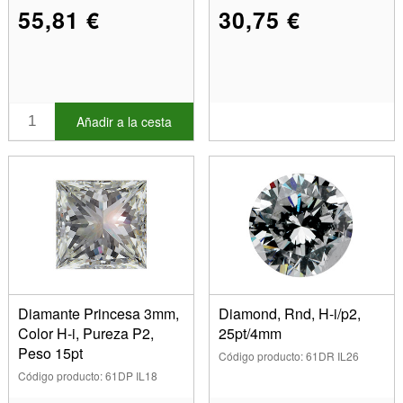
55,81 €
30,75 €
Añadir a la cesta
Diamante Princesa 3mm,
Diamond, Rnd, H-i/p2,
Color H-i, Pureza P2,
25pt/4mm
Peso 15pt
Código producto: 61DR IL26
Código producto: 61DP IL18