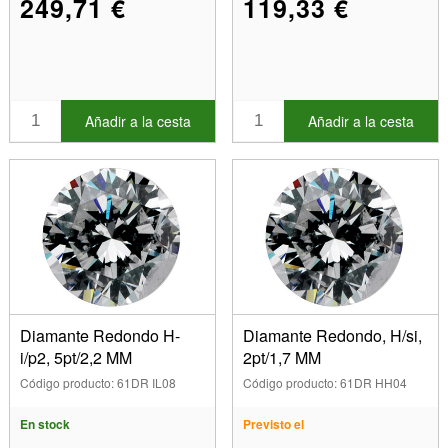
249,71 €
119,33 €
Añadir a la cesta
Añadir a la cesta
Diamante Redondo H-
Diamante Redondo, H/si,
i/p2, 5pt/2,2 MM
2pt/1,7 MM
Código producto: 61DR IL08
Código producto: 61DR HH04
En stock
Previsto el