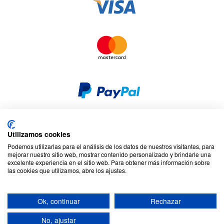
Utilizamos cookies
Seguridad y privacidad
Privacidad y cookies
Podemos utilizarlas para el análisis de los datos de nuestros visitantes, para
Responsabilidad social corporativa
Términos y condiciones
mejorar nuestro sitio web, mostrar contenido personalizado y brindarle una
Mapa del sitio
excelente experiencia en el sitio web. Para obtener más información sobre
las cookies que utilizamos, abre los ajustes.
© 2026 Cookson CLAL. Sede social : 5 Chemin du plateau, 69570
Dardilly, Francia. SA con un capital de 7 413 696,12 € - RCS Lyon B
Ok, continuar
Rechazar
412 399 792 - Número de IVA intracomunitario: 84412399792.
Código APE : 4648Z
No, ajustar