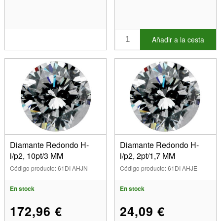
Añadir a la cesta
Diamante Redondo H-
Diamante Redondo H-
i/p2, 10pt/3 MM
i/p2, 2pt/1,7 MM
Código producto: 61DI AHJN
Código producto: 61DI AHJE
En stock
En stock
172,96 €
24,09 €