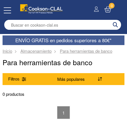
0
Enter search term
ENVÍO GRATIS en pedidos superiores a 80€*
Inicio
Almacenamiento
Para herramientas de banco
Para herramientas de banco
Filtros
Gama
0 productos
(Suprimir) Para herramientas de banco
1
Material