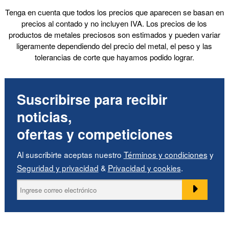
Magnético (1)
Tenga en cuenta que todos los precios que aparecen se basan en
Color
precios al contado y no incluyen IVA. Los precios de los
productos de metales preciosos son estimados y pueden variar
ligeramente dependiendo del precio del metal, el peso y las
Marca
tolerancias de corte que hayamos podido lograr.
Mostrar
Suscribirse para recibir
(Suprimir) Artículos en venta
noticias,
ofertas y competiciones
Al suscribirte aceptas nuestro
Términos y condiciones
y
Seguridad y privacidad
&
Privacidad y cookies
.