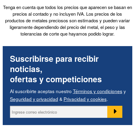
Tenga en cuenta que todos los precios que aparecen se basan en
Color
precios al contado y no incluyen IVA. Los precios de los
productos de metales preciosos son estimados y pueden variar
Azul (1)
ligeramente dependiendo del precio del metal, el peso y las
Rosa (1)
Forma
tolerancias de corte que hayamos podido lograr.
Rojo (1)
Verdo (1)
Dimensiones
Suscribirse para recibir
0,58 mm (1)
4,00 mm (1)
Mostrar
noticias,
100,00 mm (1)
(Suprimir) Artículos en venta
ofertas y competiciones
120,00 mm (1)
Al suscribirte aceptas nuestro
Términos y condiciones
y
Seguridad y privacidad
&
Privacidad y cookies
.