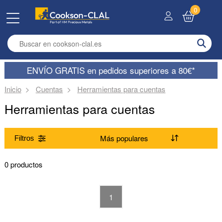
0
Enter search term
ENVÍO GRATIS en pedidos superiores a 80€*
Inicio
Cuentas
Herramientas para cuentas
Herramientas para cuentas
Filtros
Gama
0 productos
(Suprimir) Herramientas para cuentas
1
Modelo