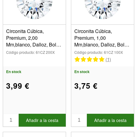
Blanco (10)
Dimensiones
1,00 mm (1)
Circonita Cúbica,
Circonita Cúbica,
1,25 mm (1)
Marca
Premium, 2,00
Premium, 1,00
1,50 mm (1)
Mm,blanco, Dalloz, Bolsa
Mm,blanco, Dalloz, Bolsa
(Suprimir) Dalloz
0,80 mm (1)
De 10
De 10
Código producto: 61CZ 200X
Código producto: 61CZ 100X
1,75 mm (1)
(1)
Mostrar
2,00 mm (1)
En stock
En stock
2,50 mm (1)
(Suprimir) En stock
3,00 mm (1)
3,99 €
3,75 €
4,00 mm (1)
5,00 mm (1)
Añadir a la cesta
Añadir a la cesta