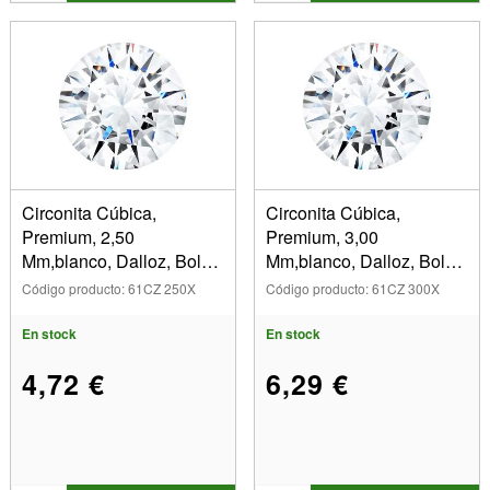
Circonita Cúbica,
Circonita Cúbica,
Premium, 2,50
Premium, 3,00
Mm,blanco, Dalloz, Bolsa
Mm,blanco, Dalloz, Bolsa
De 10
De 10
Código producto: 61CZ 250X
Código producto: 61CZ 300X
En stock
En stock
4,72 €
6,29 €