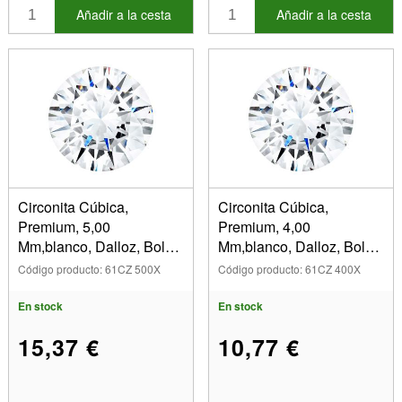
Añadir a la cesta
Añadir a la cesta
Circonita Cúbica,
Circonita Cúbica,
Premium, 5,00
Premium, 4,00
Mm,blanco, Dalloz, Bolsa
Mm,blanco, Dalloz, Bolsa
De 10
De 10
Código producto: 61CZ 500X
Código producto: 61CZ 400X
En stock
En stock
15,37 €
10,77 €