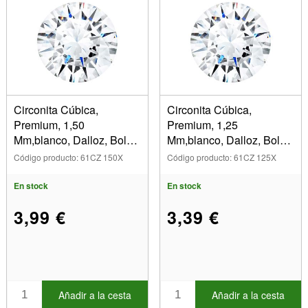
Circonita Cúbica,
Circonita Cúbica,
Premium, 1,50
Premium, 1,25
Mm,blanco, Dalloz, Bolsa
Mm,blanco, Dalloz, Bolsa
De 10
De 10
Código producto: 61CZ 150X
Código producto: 61CZ 125X
En stock
En stock
3,99 €
3,39 €
Añadir a la cesta
Añadir a la cesta