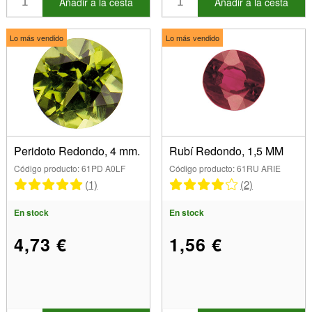
Añadir a la cesta
Añadir a la cesta
Turmalinas (3)
10,00 mm (27)
Turquesa cabujón (9)
12,00 mm (7)
Lo más vendido
Lo más vendido
Unaquita (1)
14,00 mm (2)
16,00 mm (6)
20,00 mm (3)
26,00 mm (1)
Peridoto Redondo, 4 mm.
Rubí Redondo, 1,5 MM
Código producto: 61PD A0LF
Código producto: 61RU ARIE
(1)
(2)
En stock
En stock
4,73 €
1,56 €