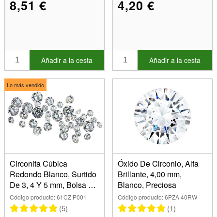
8,51 €
4,20 €
Añadir a la cesta
Añadir a la cesta
Lo más vendido
Circonita Cúbica
Óxido De Circonio, Alfa
Redondo Blanco, Surtido
Brillante, 4,00 mm,
De 3, 4 Y 5 mm, Bolsa De
Blanco, Preciosa
38
Código producto: 61CZ P001
Código producto: 6PZA 40RW
(5)
(1)