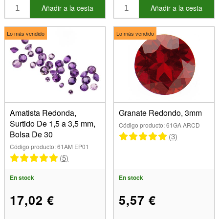
Añadir a la cesta
Añadir a la cesta
Lo más vendido
Lo más vendido
Amatista Redonda,
Granate Redondo, 3mm
Surtido De 1,5 a 3,5 mm,
Código producto: 61GA ARCD
Bolsa De 30
(3)
Código producto: 61AM EP01
(5)
En stock
En stock
17,02 €
5,57 €