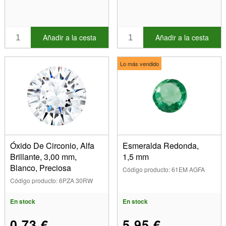
Añadir a la cesta
Añadir a la cesta
Lo más vendido
Óxido De Circonio, Alfa
Esmeralda Redonda,
Brillante, 3,00 mm,
1,5 mm
Blanco, Preciosa
Código producto: 61EM AGFA
Código producto: 6PZA 30RW
En stock
En stock
0,73 €
5,95 €