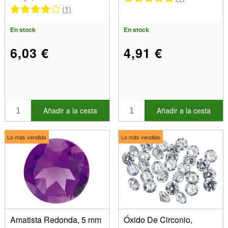
(1)
En stock
En stock
6,03 €
4,91 €
Añadir a la cesta
Añadir a la cesta
Lo más vendido
Lo más vendido
Amatista Redonda, 5 mm
Óxido De Circonio,