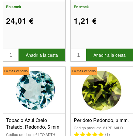
En stock
En stock
24,01 €
1,21 €
Añadir a la cesta
Añadir a la cesta
Lo más vendido
Lo más vendido
Topacio Azul Cielo
Peridoto Redondo, 3 mm.
Tratado, Redondo, 5 mm
Código producto: 61PD A0LD
(1)
Código producto: 61TO ADTH