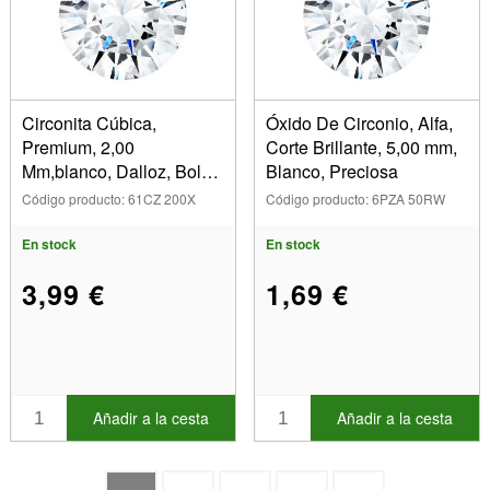
Circonita Cúbica,
Óxido De Circonio, Alfa,
Premium, 2,00
Corte Brillante, 5,00 mm,
Mm,blanco, Dalloz, Bolsa
Blanco, Preciosa
De 10
Código producto: 61CZ 200X
Código producto: 6PZA 50RW
En stock
En stock
3,99 €
1,69 €
Añadir a la cesta
Añadir a la cesta