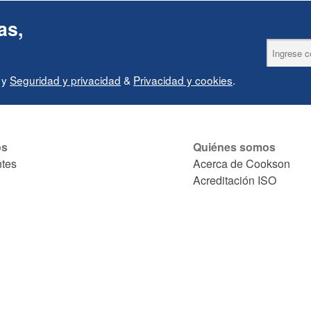
as,
y
Seguridad y privacidad
&
Privacidad y cookies
.
os
Quiénes somos
ntes
Acerca de Cookson
Acreditación ISO