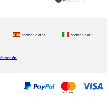
Accessibilità
cookson-clal.es
cookson-clal.it
nformación.