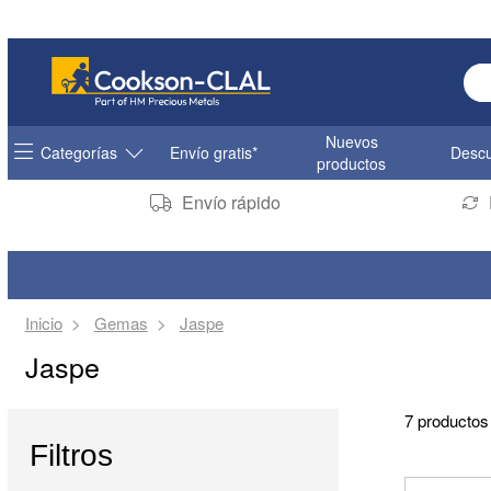
Ent
Nuevos
Categorías
Envío gratis*
Descu
productos
Envío rápido
Inicio
Gemas
Jaspe
Jaspe
7 productos
Filtros