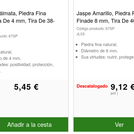
álmata, Piedra Fina
Jaspe Amarillo, Piedra
 De 4 mm, Tira De 38-
Finade 8 mm, Tira De 
Código producto: 67SP
JL03
ucto: 67SP
Piedra fina natural,
Diámetro de 8 mm,
atural,
Sus virtudes: nutrir, proteger
o de 4 mm,
udes: positividad, protección,
.
5,45 €
9,12 
Descatalogado
por |
Añadir a la cesta
Ver