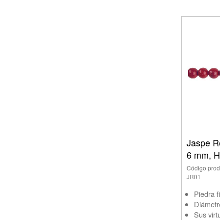
Jaspe R
6 mm, H
Código prod
JR01
Piedra f
Diámetr
Sus virt