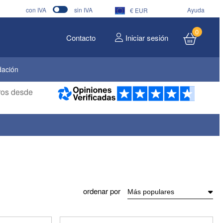
con IVA
sin IVA
Ayuda
€ EUR
0
Contacto
Iniciar sesión
dación
eros desde
ordenar por