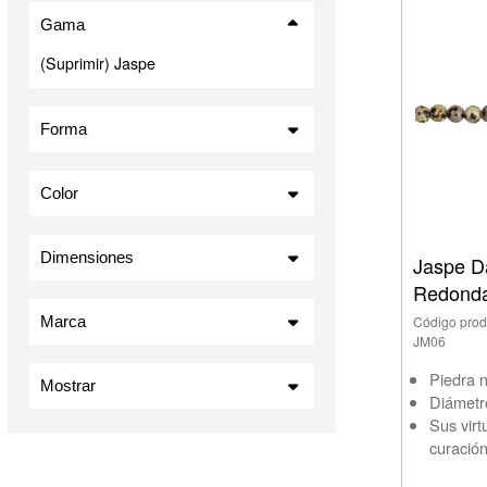
Gama
(Suprimir) Jaspe
Forma
Redonda (7)
Color
Marrón (1)
Gris (3)
Dimensiones
Jaspe D
Amarillo (2)
Redonda
4,00 mm (1)
Rojo (1)
6,00 mm (3)
Marca
Código prod
JM06
8,00 mm (3)
Piedra n
Mostrar
Diámetr
En stock
Sus virt
curación
Artículos en venta
Nuevos productos