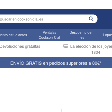
er search term
Ventajas
Descuento del
ento estudiantes
Liqui
Cookson-Clal
mes
Devoluciones gratuitas
La elección de los joy
1834
ENVÍO GRATIS en pedidos superiores a 80€*