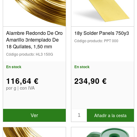
Alambre Redondo De Oro
18y Solder Panels 750y3
Amarillo 3ntemplado De
Código producto: PPT 000
18 Quilates, 1,50 mm
Código producto: HL3 150G
En stock
En stock
116,64 €
234,90 €
por g | con IVA
Ver
Añadir a la cesta