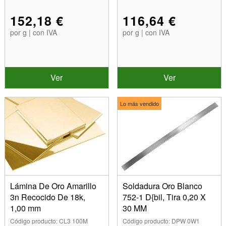
152,18 €
116,64 €
por g | con IVA
por g | con IVA
Ver
Ver
Lo más vendido
Lámina De Oro Amarillo
Soldadura Oro Blanco
3n Recocido De 18k,
752-1 D{bil, Tira 0,20 X
1,00 mm
30 MM
Código producto: CL3 100M
Código producto: DPW 0W1