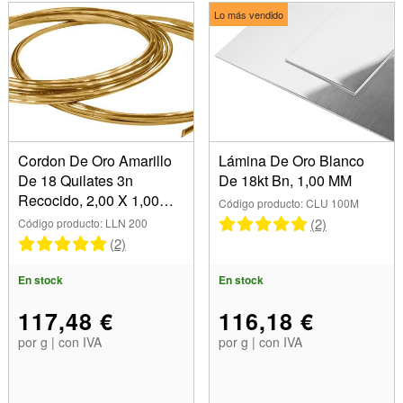
Lo más vendido
Cordon De Oro Amarillo
Lámina De Oro Blanco
De 18 Quilates 3n
De 18kt Bn, 1,00 MM
Recocido, 2,00 X 1,00
Código producto: CLU 100M
MM
(2)
Código producto: LLN 200
(2)
En stock
En stock
117,48 €
116,18 €
por g | con IVA
por g | con IVA