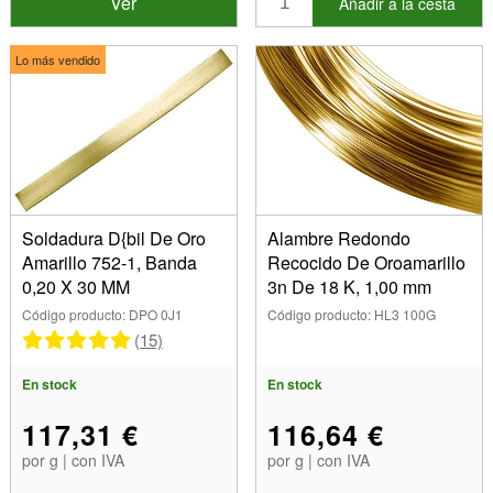
Ver
Añadir a la cesta
Lo más vendido
Soldadura D{bil De Oro
Alambre Redondo
Amarillo 752-1, Banda
Recocido De Oroamarillo
0,20 X 30 MM
3n De 18 K, 1,00 mm
Código producto: DPO 0J1
Código producto: HL3 100G
(15)
En stock
En stock
117,31 €
116,64 €
por g | con IVA
por g | con IVA