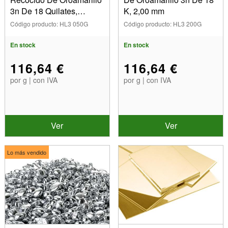
3n De 18 Quilates,
K, 2,00 mm
0,50 mm
Código producto: HL3 050G
Código producto: HL3 200G
En stock
En stock
116,64 €
116,64 €
por g | con IVA
por g | con IVA
Ver
Ver
Lo más vendido