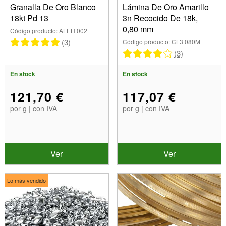
Granalla De Oro Blanco
Lámina De Oro Amarillo
18kt Pd 13
3n Recocido De 18k,
0,80 mm
Código producto: ALEH 002
(3)
Código producto: CL3 080M
(3)
En stock
En stock
121,70 €
117,07 €
por g | con IVA
por g | con IVA
Ver
Ver
Lo más vendido