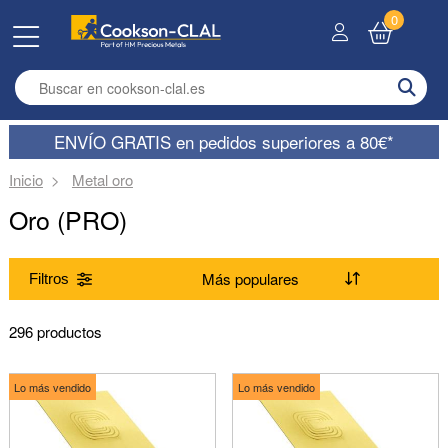
0
Enter search term
ENVÍO GRATIS en pedidos superiores a 80€*
Inicio
Metal oro
Oro (PRO)
Filtros
Gama
296 productos
Tiras (2)
Soldaduras de oro (29)
Aleación
Lo más vendido
Lo más vendido
Hilos cuadrados (33)
Oro fino (2)
Hilos de media caña (46)
Oro blanco 9 kt (13)
Forma