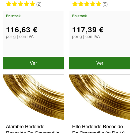
(2)
(5)
En stock
En stock
116,63 €
117,39 €
por g | con IVA
por g | con IVA
Ver
Ver
Alambre Redondo
Hilo Redondo Recocido
Recocido De Oroamarillo
De Oroamarillo 3n De 18