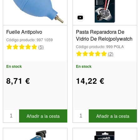
Marca
Bergeon (5)
Elma (2)
Références
Fuelle Antipolvo
Pasta Reparadora De
Vidrio De Relojpolywatch
Código producto: 997 1059
(5)
Código producto: 999 PGLA
Types
(2)
Mostrar
En stock
En stock
En stock
8,71 €
14,22 €
Artículos en venta
Nuevos productos
Los más vendidos
Añadir a la cesta
Añadir a la cesta