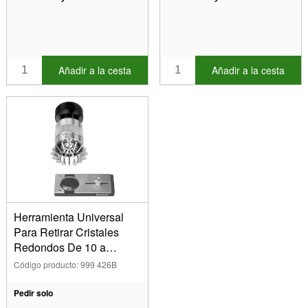
Añadir a la cesta
Añadir a la cesta
Herramienta Universal
Para Retirar Cristales
Redondos De 10 a
45 mm, N.º 4266,
Código producto: 999 426B
Bergeon
Pedir solo