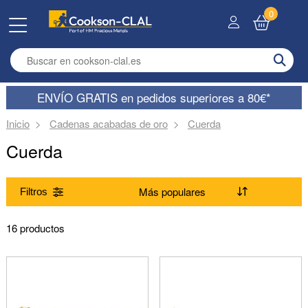
0
Enter search term
ENVÍO GRATIS en pedidos superiores a 80€*
Inicio
Cadenas acabadas de oro
Cuerda
Cuerda
Filtros
Gama
16 productos
(Suprimir) Cuerda
Largo