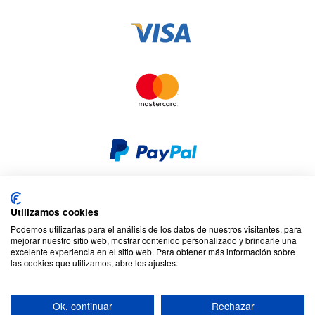
Utilizamos cookies
Seguridad y privacidad
Privacidad y cookies
Podemos utilizarlas para el análisis de los datos de nuestros visitantes, para
Responsabilidad social corporativa
Términos y condiciones
mejorar nuestro sitio web, mostrar contenido personalizado y brindarle una
Mapa del sitio
excelente experiencia en el sitio web. Para obtener más información sobre
las cookies que utilizamos, abre los ajustes.
© 2026 Cookson CLAL. Sede social : 5 Chemin du plateau, 69570
Dardilly, Francia. SA con un capital de 7 413 696,12 € - RCS Lyon B
Ok, continuar
Rechazar
412 399 792 - Número de IVA intracomunitario: 84412399792.