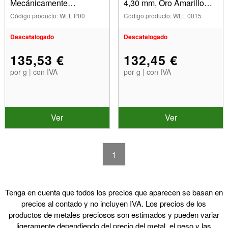
Mecánicamente
4,30 mm, Oro Amarillo
Fabricada De 3,30 mm,
De18 Quilates. Ref.
Código producto: WLL P00
Código producto: WLL 0015
Oro Amarillo De 18
00423
Quilates. Ref
Descatalogado
Descatalogado
135,53 €
132,45 €
por g | con IVA
por g | con IVA
Ver
Ver
1
Tenga en cuenta que todos los precios que aparecen se basan en
precios al contado y no incluyen IVA. Los precios de los
productos de metales preciosos son estimados y pueden variar
ligeramente dependiendo del precio del metal, el peso y las