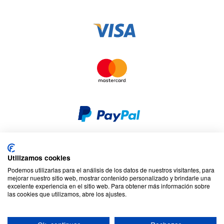
Utilizamos cookies
Seguridad y privacidad
Privacidad y cookies
Podemos utilizarlas para el análisis de los datos de nuestros visitantes, para
Responsabilidad social corporativa
Términos y condiciones
mejorar nuestro sitio web, mostrar contenido personalizado y brindarle una
Mapa del sitio
excelente experiencia en el sitio web. Para obtener más información sobre
las cookies que utilizamos, abre los ajustes.
© 2026 Cookson CLAL. Sede social : 5 Chemin du plateau, 69570
Dardilly, Francia. SA con un capital de 7 413 696,12 € - RCS Lyon B