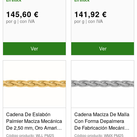
En stock
En stock
145,60 €
141,92 €
por g | con IVA
por g | con IVA
Ver
Ver
Cadena De Eslabón
Cadena Maciza De Malla
Palmier Maciza Mecánica
Con Forma Depalmera
De 2,50 mm, Oro Amarillo
De Fabricación Mecánica,
De 18 K
2 ,50 mm, Oro Blanco
Código producto: WLL PM25
Código producto: WMX PM25