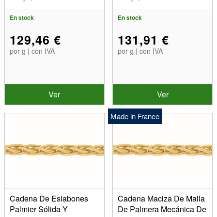
Rodiado De 18 Qu
En stock
En stock
129,46 €
131,91 €
por g | con IVA
por g | con IVA
Ver
Ver
Made in France
Cadena De Eslabones
Cadena Maciza De Malla
Palmier Sólida Y
De Palmera Mecánica De