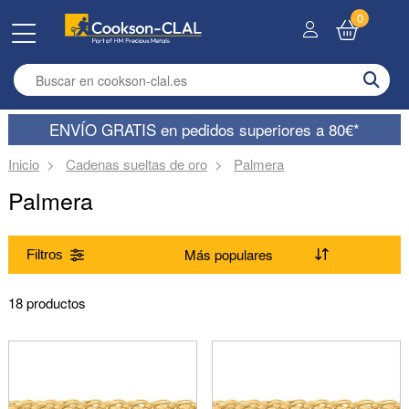
0
Enter search term
ENVÍO GRATIS en pedidos superiores a 80€*
Inicio
Cadenas sueltas de oro
Palmera
Palmera
Filtros
Gama
18 productos
(Suprimir) Palmera
Diámetro