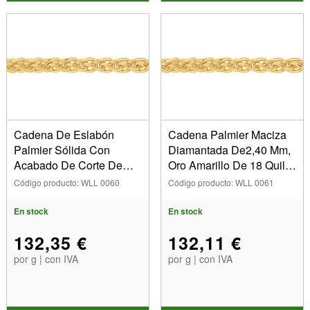
Cadena De Eslabón
Cadena Palmier Maciza
Palmier Sólida Con
Diamantada De2,40 Mm,
Acabado De Corte De
Oro Amarillo De 18 Quilat
Diamante De 2mm, Oro
Es. Ref. 20039
Código producto: WLL 0060
Código producto: WLL 0061
Amarillo De 18 Quilates.
R
En stock
En stock
132,35 €
132,11 €
por g | con IVA
por g | con IVA