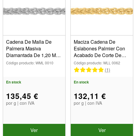
Cadena De Malla De
Maciza Cadena De
Palmera Masiva
Eslabones Palmier Con
Diamantada De 1,20 Mm,
Acabado De Corte De
Oro Blanco De18
Diamante De3,20 mm,
Código producto: WML 0010
Código producto: WLL 0062
Quilates Rodiado. Ref.
Oro Amarillo De 18 Quilat
(1)
20036
En stock
En stock
135,45 €
132,11 €
por g | con IVA
por g | con IVA
Ver
Ver