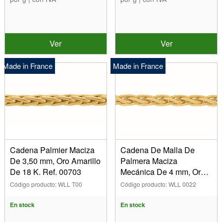
Ver
Ver
Made in France
Made in France
Cadena Palmier Maciza
Cadena De Malla De
De 3,50 mm, Oro Amarillo
Palmera Maciza
De 18 K. Ref. 00703
Mecánica De 4 mm, Oro
Amarillo De 18quilates.
Código producto: WLL T00
Código producto: WLL 0022
Ref. 00422
En stock
En stock