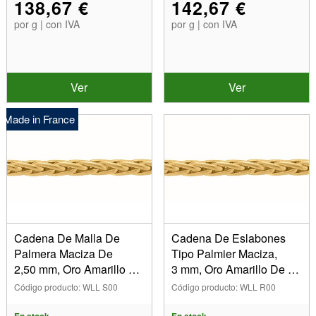
138,67 €
142,67 €
por g | con IVA
por g | con IVA
Ver
Ver
Made in France
Cadena De Malla De
Cadena De Eslabones
Palmera Maciza De
Tipo Palmier Maciza,
2,50 mm, Oro Amarillo De
3 mm, Oro Amarillo De 18
18 K. Ref. 00701
Quilates. Ref. 00702
Código producto: WLL S00
Código producto: WLL R00