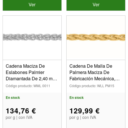
Ver
Ver
Cadena Maciza De
Cadena De Malla De
Eslabones Palmier
Palmera Maciza De
Diamantada De 2,40 mm,
Fabricación Mecánica,
Oro Blanco De 18
1,50 mm, Oro Amarillo De
Código producto: WML 0011
Código producto: WLL PM15
Quilates Rodiado. Ref.
18 K
20039
En stock
En stock
134,76 €
129,99 €
por g | con IVA
por g | con IVA