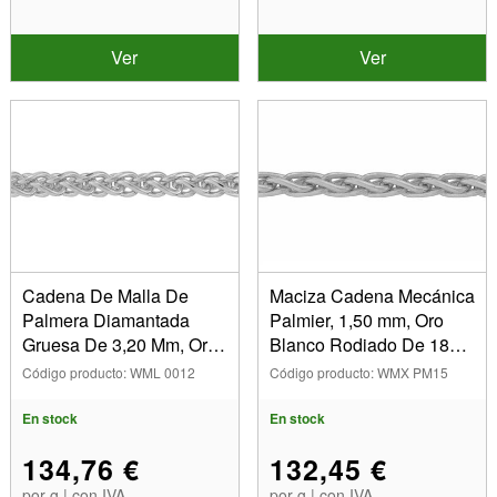
Ver
Ver
Cadena De Malla De
Maciza Cadena Mecánica
Palmera Diamantada
Palmier, 1,50 mm, Oro
Gruesa De 3,20 Mm, Oro
Blanco Rodiado De 18
Blanco De18 Quilates
Quilates
Código producto: WML 0012
Código producto: WMX PM15
Rodiado. Ref. 20040
En stock
En stock
134,76 €
132,45 €
por g | con IVA
por g | con IVA