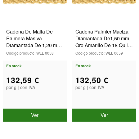
1,20 mm (2)
1,50 mm (3)
Aleación
2,00 mm (1)
Oro blanco 18 kt (5)
2,40 mm (2)
Oro amarillo 18 kt (13)
Estilo
Cadena De Malla De
Cadena Palmier Maciza
2,50 mm (3)
Palmera Masiva
Diamantada De1,50 mm,
3,00 mm (1)
Diamantada De 1,20 mm,
Oro Amarillo De 18 Quilat
Mostrar
3,20 mm (2)
Oro Amarillo De 18
Es. Ref. 20037
Código producto: WLL 0058
Código producto: WLL 0059
3,30 mm (1)
En stock
Quilates. Árbitro 20036
3,50 mm (1)
Artículos en venta
En stock
En stock
4,00 mm (1)
Nuevos productos
132,59 €
132,50 €
4,30 mm (1)
Los más vendidos
por g | con IVA
por g | con IVA
Ver
Ver