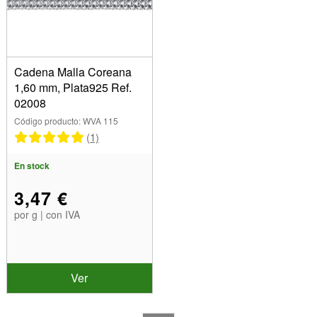
Dimensiones
1,60 mm (1)
Aleación
Cadena Malla Coreana
1,60 mm, Plata925 Ref.
Plata 925 (1)
02008
Mostrar
Código producto: WVA 115
En stock
(1)
Artículos en venta
En stock
Nuevos productos
Los más vendidos
3,47 €
por g | con IVA
Ver