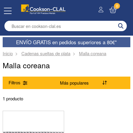
0
Enter search term
ENVÍO GRATIS en pedidos superiores a 80€*
Inicio
Cadenas sueltas de plata
Malla coreana
Malla coreana
Filtros
Gama
1 producto
(Suprimir) Malla coreana
Estilo