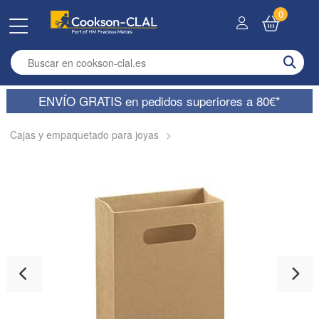
0
Enter search term
ENVÍO GRATIS en pedidos superiores a 80€*
Cajas y empaquetado para joyas
>