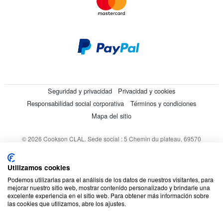
Seguridad y privacidad
Privacidad y cookies
Responsabilidad social corporativa
Términos y condiciones
Mapa del sitio
© 2026 Cookson CLAL. Sede social : 5 Chemin du plateau, 69570
Dardilly, Francia. SA con un capital de 7 413 696,12 € - RCS Lyon B
412 399 792 - Número de IVA intracomunitario: 84412399792.
Utilizamos cookies
Código APE : 4648Z
Podemos utilizarlas para el análisis de los datos de nuestros visitantes, para
mejorar nuestro sitio web, mostrar contenido personalizado y brindarle una
excelente experiencia en el sitio web. Para obtener más información sobre
las cookies que utilizamos, abre los ajustes.