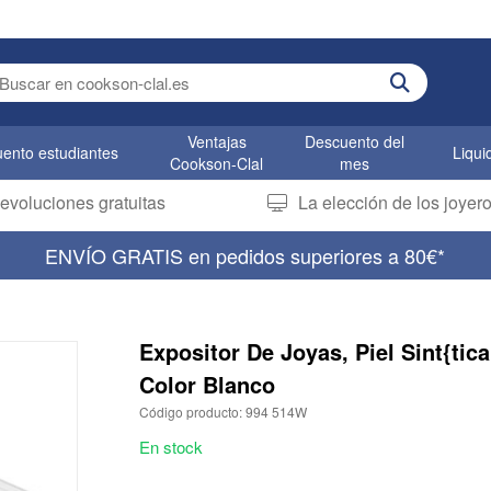
er search term
Ventajas
Descuento del
ento estudiantes
Liqui
Cookson-Clal
mes
evoluciones gratuitas
La elección de los joye
ENVÍO GRATIS en pedidos superiores a 80€*
Expositor De Joyas, Piel Sint{tica
Color Blanco
Código producto: 994 514W
En stock