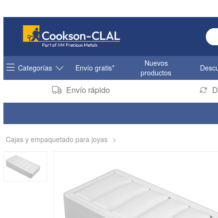
Ent
Nuevos
Categorías
Envío gratis*
Descu
productos
Envío rápido
D
Cajas y empaquetado para joyas
>