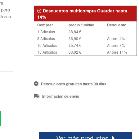
ra
 pero
Descuentos multicompra Guardar hasta
llos o
14%
Comprar
precio / unidad
Descuento
1 Artículos
38,84 €
3 Artículos
36,90 €
Ahorre 4%
10 Artículos
35,74 €
Ahorre 7%
15 Artículos
33,02 €
Ahorre 14%
Devoluciones gratuitas hasta 90 días
Información de envío
Ver más productos