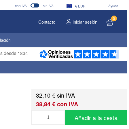
con IVA
sin IVA
Ayuda
€ EUR
0
Contacto
Iniciar sesión
dación
ros desde 1834
32,10 € sin IVA
38,84 € con IVA
Añadir a la cesta