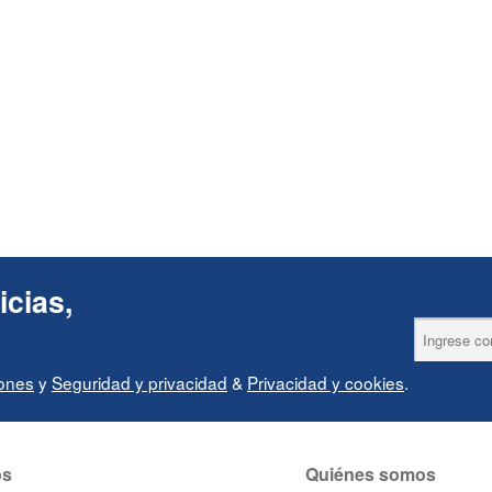
icias,
iones
y
Seguridad y privacidad
&
Privacidad y cookies
.
os
Quiénes somos