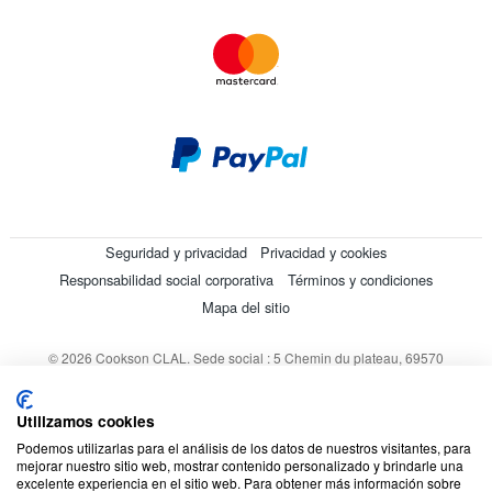
Seguridad y privacidad
Privacidad y cookies
Responsabilidad social corporativa
Términos y condiciones
Mapa del sitio
© 2026 Cookson CLAL. Sede social : 5 Chemin du plateau, 69570
Dardilly, Francia. SA con un capital de 7 413 696,12 € - RCS Lyon B
412 399 792 - Número de IVA intracomunitario: 84412399792.
Utilizamos cookies
Código APE : 4648Z
Podemos utilizarlas para el análisis de los datos de nuestros visitantes, para
mejorar nuestro sitio web, mostrar contenido personalizado y brindarle una
excelente experiencia en el sitio web. Para obtener más información sobre