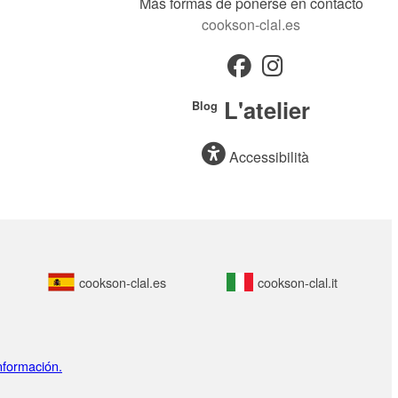
Más formas de ponerse en contacto
cookson-clal.es
L'atelier
Blog
Accessibilità
cookson-clal.es
cookson-clal.it
nformación.