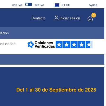
con IVA
sin IVA
Ayuda
€ EUR
0
Contacto
Iniciar sesión
dación
eros desde