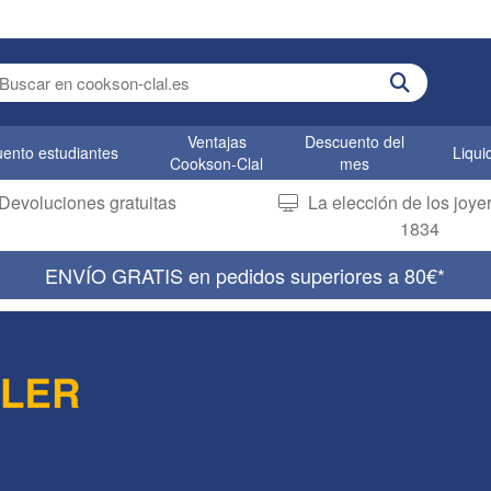
er search term
Ventajas
Descuento del
ento estudiantes
Liqui
Cookson-Clal
mes
Devoluciones gratuitas
La elección de los joy
1834
ENVÍO GRATIS en pedidos superiores a 80€*