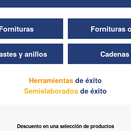
Fornituras
Fornituras 
stes y anillos
Cadenas
Herramientas
de éxito
Semielaborados
de éxito
Descuento en una selección de productos