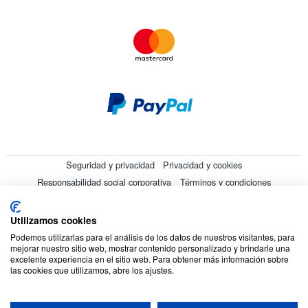
Seguridad y privacidad
Privacidad y cookies
Responsabilidad social corporativa
Términos y condiciones
Mapa del sitio
Utilizamos cookies
© 2026 Cookson CLAL. Sede social : 5 Chemin du plateau, 69570
Podemos utilizarlas para el análisis de los datos de nuestros visitantes, para
Dardilly, Francia. SA con un capital de 7 413 696,12 € - RCS Lyon B
mejorar nuestro sitio web, mostrar contenido personalizado y brindarle una
412 399 792 - Número de IVA intracomunitario: 84412399792.
excelente experiencia en el sitio web. Para obtener más información sobre
las cookies que utilizamos, abre los ajustes.
Código APE : 4648Z