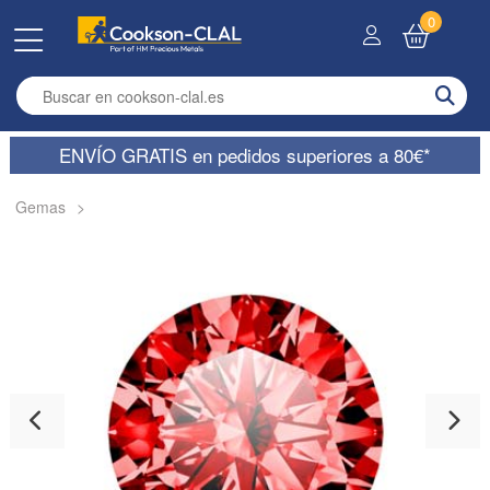
0
Enter search term
ENVÍO GRATIS en pedidos superiores a 80€*
Gemas
>