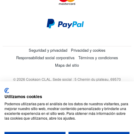
Seguridad y privacidad
Privacidad y cookies
Responsabilidad social corporativa
Términos y condiciones
Mapa del sitio
© 2026 Cookson CLAL. Sede social : 5 Chemin du plateau, 69570
Dardilly, Francia. SA con un capital de 7 413 696,12 € - RCS Lyon B
412 399 792 - Número de IVA intracomunitario: 84412399792.
Utilizamos cookies
Código APE : 4648Z
Podemos utilizarlas para el análisis de los datos de nuestros visitantes, para
mejorar nuestro sitio web, mostrar contenido personalizado y brindarle una
excelente experiencia en el sitio web. Para obtener más información sobre
las cookies que utilizamos, abre los ajustes.