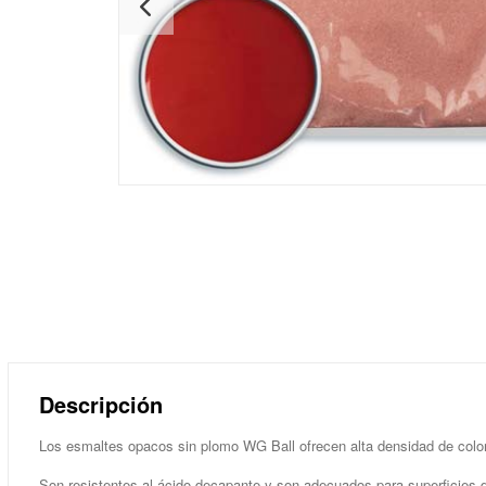
Descripción
Los esmaltes opacos sin plomo WG Ball ofrecen alta densidad de color
Son resistentes al ácido decapante y son adecuados para superficies de