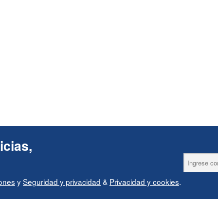
icias,
iones
y
Seguridad y privacidad
&
Privacidad y cookies
.