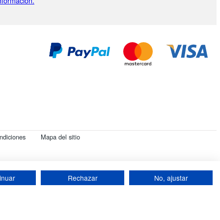
nformación.
ndiciones
Mapa del sitio
 399 792 - Número de IVA intracomunitario: 84412399792.
inuar
Rechazar
No, ajustar