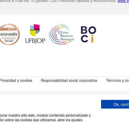
iamos a más de 70 países! Con métodos rápidos y económicos.
Más i
Privacidad y cookies
Responsabilidad social corporativa
Términos y co
, 69570 Dardilly, Francia. SA con un capital de 7 413 696,12 € - RCS Lyon B 412
Código APE : 4648Z
Ok, cont
ejorar nuestro sitio web, mostrar contenido personalizado y
ón sobre las cookies que utilizamos, abre los ajustes.