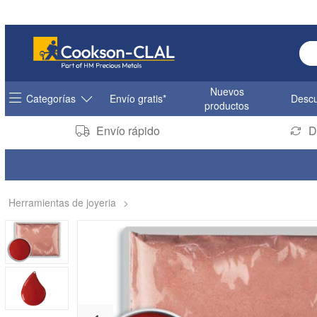
Ent
Nuevos
Categorías
Envío gratis*
Descu
productos
Envío rápido
D
Herramientas de joyeria
>