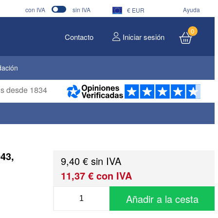
con IVA
sin IVA
Ayuda
€ EUR
0
Contacto
Iniciar sesión
dación
ros desde 1834
43,
9,40 € sin IVA
11,37 € con IVA
Añadir a la cesta