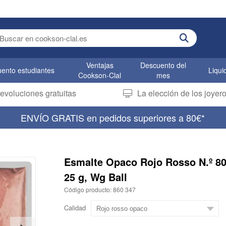
er search term
Ventajas
Descuento del
ento estudiantes
Liqui
Cookson-Clal
mes
evoluciones gratuitas
La elección de los joye
ENVÍO GRATIS en pedidos superiores a 80€*
Esmalte Opaco Rojo Rosso N.º 80
25 g, Wg Ball
Código producto: 860 347
Calidad