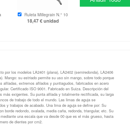
a
Ruleta Millegrain N.° 10
18,47 €
unidad
sto por los modelos LA2401 (plana), LA2402 (semiredonda), LA2406
a). Mango: su estriado permite su uso sin mango, sobre todo porque
as afiladas, extremos afilados y puntiagudos, fabricados en acero
lar. Certificado ISO 9001. Fabricado en Suiza. Descripción del
 más exigentes. Su punta afilada y totalmente rectificada, su larga
 bancos de trabajo de todo el mundo. Las limas de aguja se
dos y trabajos de acabado. Una lima de aguja se define por: Su
, con borde redondo, ovalada, media caña, redonda, triangular, etc. Su
a mediante una escala que va desde 00 que es el más grueso, hasta
mero de dientes por cm2.