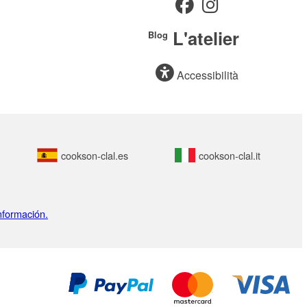
L'atelier
Blog
Accessibilità
cookson-clal.es
cookson-clal.it
nformación.