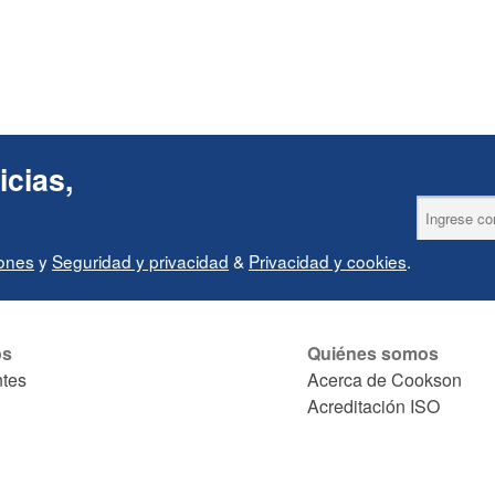
icias,
iones
y
Seguridad y privacidad
&
Privacidad y cookies
.
os
Quiénes somos
ntes
Acerca de Cookson
Acreditación ISO