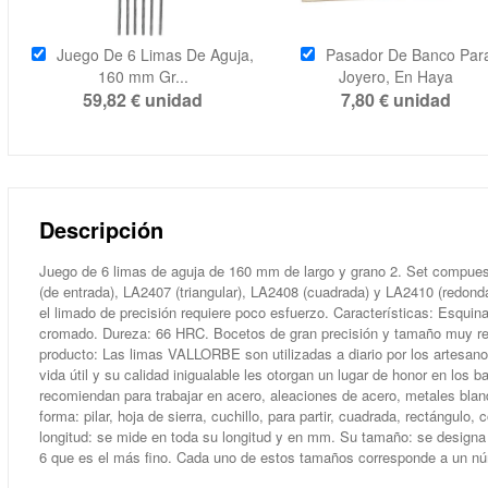
Juego De 6 Limas De Aguja,
Pasador De Banco Par
160 mm Gr...
Joyero, En Haya
59,82 €
unidad
7,80 €
unidad
Descripción
Juego de 6 limas de aguja de 160 mm de largo y grano 2. Set compue
(de entrada), LA2407 (triangular), LA2408 (cuadrada) y LA2410 (redond
el limado de precisión requiere poco esfuerzo. Características: Esquin
cromado. Dureza: 66 HRC. Bocetos de gran precisión y tamaño muy regu
producto: Las limas VALLORBE son utilizadas a diario por los artesanos
vida útil y su calidad inigualable les otorgan un lugar de honor en los
recomiendan para trabajar en acero, aleaciones de acero, metales blan
forma: pilar, hoja de sierra, cuchillo, para partir, cuadrada, rectángulo
longitud: se mide en toda su longitud y en mm. Su tamaño: se design
6 que es el más fino. Cada uno de estos tamaños corresponde a un nú