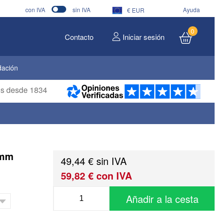
con IVA
sin IVA
Ayuda
€ EUR
0
Contacto
Iniciar sesión
dación
ros desde 1834
 mm
49,44 € sin IVA
59,82 € con IVA
Añadir a la cesta