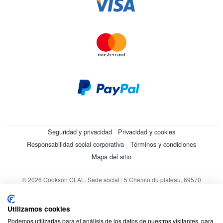
Seguridad y privacidad
Privacidad y cookies
Responsabilidad social corporativa
Términos y condiciones
Mapa del sitio
© 2026 Cookson CLAL. Sede social : 5 Chemin du plateau, 69570
Dardilly, Francia. SA con un capital de 7 413 696,12 € - RCS Lyon B
412 399 792 - Número de IVA intracomunitario: 84412399792.
Utilizamos cookies
Código APE : 4648Z
Podemos utilizarlas para el análisis de los datos de nuestros visitantes, para