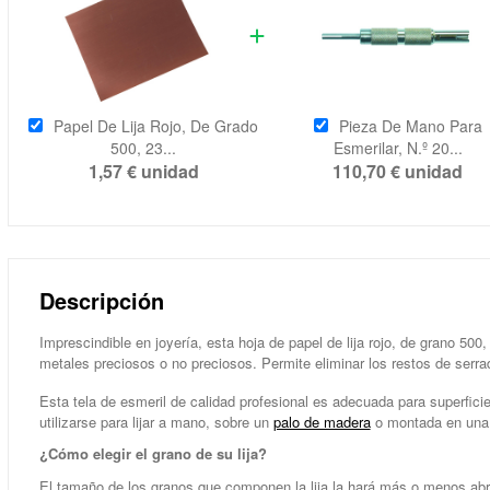
Papel De Lija Rojo, De Grado
Pieza De Mano Para
500, 23...
Esmerilar, N.º 20...
1,57 €
unidad
110,70 €
unidad
Descripción
Imprescindible en joyería, esta hoja de papel de lija rojo, de grano 500
metales preciosos o no preciosos. Permite eliminar los restos de serrad
Esta tela de esmeril de calidad profesional es adecuada para superfici
utilizarse para lijar a mano, sobre un
palo de madera
o montada en una
¿Cómo elegir el grano de su lija?
El tamaño de los granos que componen la lija la hará más o menos abra