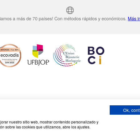
iamos a más de 70 países! Con métodos rápidos y económicos.
Más i
Privacidad y cookies
Responsabilidad social corporativa
Términos y co
Ok, cont
ejorar nuestro sitio web, mostrar contenido personalizado y
, 69570 Dardilly, Francia. SA con un capital de 7 413 696,12 € - RCS Lyon B 412
ón sobre las cookies que utilizamos, abre los ajustes.
Código APE : 4648Z