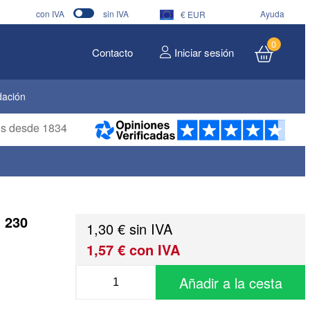
con IVA
sin IVA
Ayuda
€ EUR
0
Contacto
Iniciar sesión
dación
ros desde 1834
, 230
1,30 € sin IVA
1,57 € con IVA
Añadir a la cesta