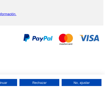
nformación.
ndiciones
Mapa del sitio
inuar
Rechazar
No, ajustar
 399 792 - Número de IVA intracomunitario: 84412399792.