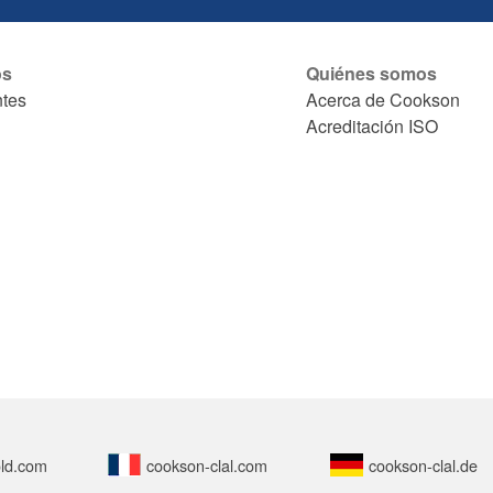
os
Quiénes somos
ntes
Acerca de Cookson
Acreditación ISO
ld.com
cookson-clal.com
cookson-clal.de