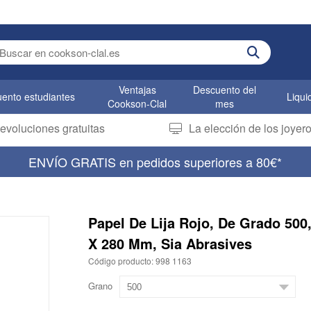
er search term
Ventajas
Descuento del
ento estudiantes
Liqui
Cookson-Clal
mes
evoluciones gratuitas
La elección de los joye
ENVÍO GRATIS en pedidos superiores a 80€*
Papel De Lija Rojo, De Grado 500
X 280 Mm, Sia Abrasives
Código producto: 998 1163
Grano