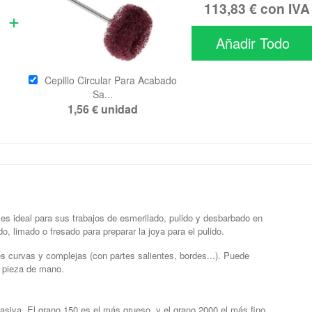
113,83 €
con IVA
Añadir Todo
Cepillo Circular Para Acabado
Sa...
1,56 €
unidad
, es ideal para sus trabajos de esmerilado, pulido y desbarbado en
o, limado o fresado para preparar la joya para el pulido.
es curvas y complejas (con partes salientes, bordes...). Puede
 pieza de mano.
siva. El grano 150 es el más grueso, y el grano 2000 el más fino.