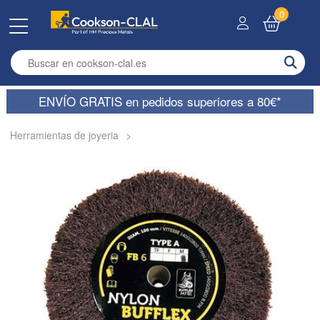
0
Enter search term
ENVÍO GRATIS en pedidos superiores a 80€*
Herramientas de joyeria
>