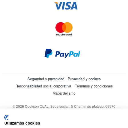
Seguridad y privacidad
Privacidad y cookies
Responsabilidad social corporativa
Términos y condiciones
Mapa del sitio
© 2026 Cookson CLAL. Sede social : 5 Chemin du plateau, 69570
Dardilly, Francia. SA con un capital de 7 413 696,12 € - RCS Lyon B
412 399 792 - Número de IVA intracomunitario: 84412399792.
Utilizamos cookies
Código APE : 4648Z