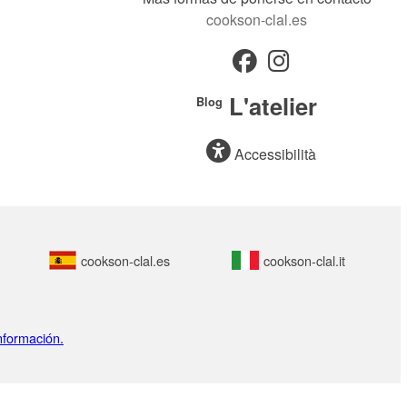
cookson-clal.es
L'atelier
Blog
Accessibilità
cookson-clal.es
cookson-clal.it
nformación.