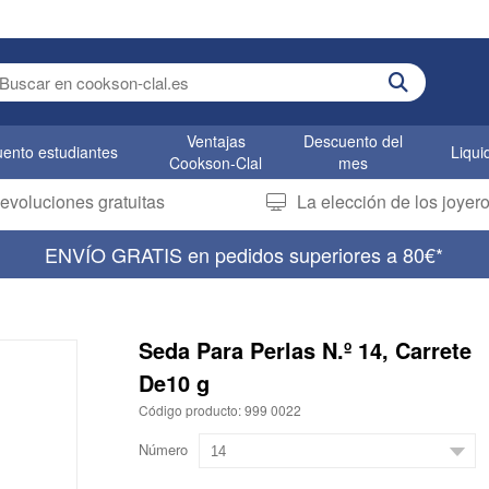
er search term
Ventajas
Descuento del
ento estudiantes
Liqui
Cookson-Clal
mes
evoluciones gratuitas
La elección de los joye
ENVÍO GRATIS en pedidos superiores a 80€*
Seda Para Perlas N.º 14, Carrete
De10 g
Código producto: 999 0022
Número