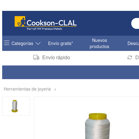
Ent
Nuevos
Categorías
Envío gratis*
Descu
productos
Envío rápido
D
Herramientas de joyeria
>