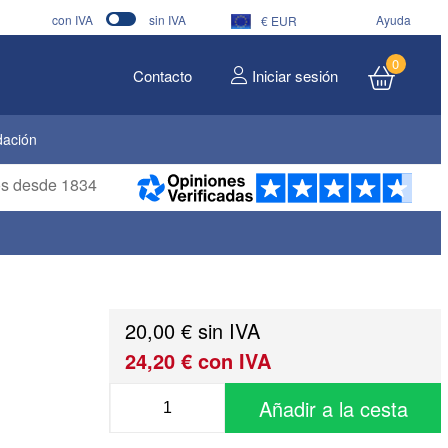
con IVA
sin IVA
Ayuda
€ EUR
0
Contacto
Iniciar sesión
dación
ros desde 1834
20,00 € sin IVA
24,20 € con IVA
Añadir a la cesta