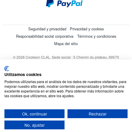
Seguridad y privacidad
Privacidad y cookies
Responsabilidad social corporativa
Términos y condiciones
Mapa del sitio
© 2026 Cookson CLAL. Sede social : 5 Chemin du plateau, 69570
Dardilly, Francia. SA con un capital de 7 413 696,12 € - RCS Lyon B
412 399 792 - Número de IVA intracomunitario: 84412399792.
Utilizamos cookies
Código APE : 4648Z
Podemos utilizarlas para el análisis de los datos de nuestros visitantes, para
mejorar nuestro sitio web, mostrar contenido personalizado y brindarle una
excelente experiencia en el sitio web. Para obtener más información sobre
las cookies que utilizamos, abre los ajustes.
Ok, continuar
Rechazar
No, ajustar