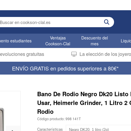
er search term
Ventajas
Descuento del
ento estudiantes
Liqui
Cookson-Clal
mes
evoluciones gratuitas
La elección de los joye
ENVÍO GRATIS en pedidos superiores a 80€*
Bano De Rodio Negro Dk20 Listo 
Usar, Heimerle Grinder, 1 Litro 2
Rodio
Código producto: 998 141T
Características