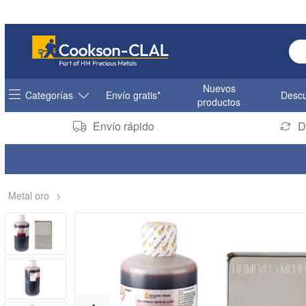
Ent
Nuevos
Categorías
Envío gratis*
Descu
productos
Envío rápido
D
Metal oro
>