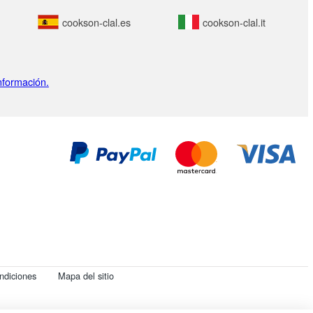
cookson-clal.es
cookson-clal.it
nformación.
ndiciones
Mapa del sitio