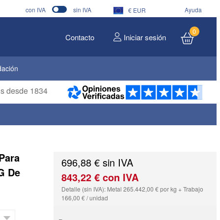
con IVA
sin IVA
Ayuda
€ EUR
0
Contacto
Iniciar sesión
dación
ros desde 1834
Para
696,88 € sin IVA
 G De
843,22 € con IVA
Detalle (sin IVA): Metal 265.442,00 € por kg + Trabajo
166,00 € / unidad