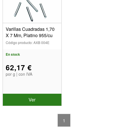
1.70mm (1)
Aleación
Platino 950 (1)
Intervalo de fusión
Varillas Cuadradas 1,70
X 7 Mm, Platino 955/cu
1725 - 1745°C (1)
Código producto: AXB 004E
Temperatura de trabajo
En stock
Mostrar
62,17 €
En stock
por g | con IVA
Artículos en venta
Nuevos productos
Los más vendidos
Ver
1