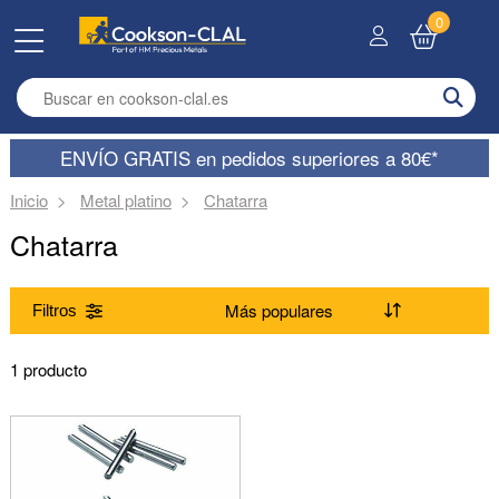
0
Enter search term
ENVÍO GRATIS en pedidos superiores a 80€*
Inicio
Metal platino
Chatarra
Chatarra
Filtros
Gama
1 producto
(Suprimir) Chatarra
Dimensiones