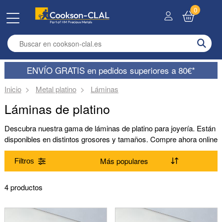
0
Enter search term
ENVÍO GRATIS en pedidos superiores a 80€*
Inicio
Metal platino
Láminas
Láminas de platino
Descubra nuestra gama de láminas de platino para joyería. Están
disponibles en distintos grosores y tamaños. Compre ahora online
o por teléfono.
Filtros
Gama
4 productos
(Suprimir) Láminas