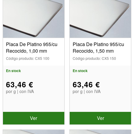
Dimensiones
1,00 mm (1)
1,50 mm (1)
Aleación
2,00 mm (1)
Platino 950 (4)
3,00 mm (1)
Intervalo de fusión
Placa De Platino 955/cu
Placa De Platino 955/cu
Recocido, 1,00 mm
Recocido, 1,50 mm
1725 - 1745°C (4)
Código producto: CX5 100
Código producto: CX5 150
Temperatura de trabajo
En stock
En stock
Mostrar
63,46 €
63,46 €
En stock
por g | con IVA
por g | con IVA
Artículos en venta
Nuevos productos
Los más vendidos
Ver
Ver