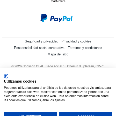
Seguridad y privacidad
Privacidad y cookies
Responsabilidad social corporativa
Términos y condiciones
Mapa del sitio
© 2026 Cookson CLAL. Sede social : 5 Chemin du plateau, 69570
Dardilly, Francia. SA con un capital de 7 413 696,12 € - RCS Lyon B
412 399 792 - Número de IVA intracomunitario: 84412399792.
Utilizamos cookies
Código APE : 4648Z
Podemos utilizarlas para el análisis de los datos de nuestros visitantes, para
mejorar nuestro sitio web, mostrar contenido personalizado y brindarle una
excelente experiencia en el sitio web. Para obtener más información sobre
las cookies que utilizamos, abre los ajustes.
Ok, continuar
Rechazar