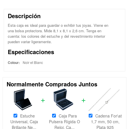
Descripción
Esta caja es ideal para guardar o exhibir tus joyas. Viene en
una bolsa protectora. Mide 8,1 x 8,1 x 2,6 cm. Tenga en
cuenta: los colores del estuche y del revestimiento interior
pueden variar ligeramente.
Especificaciones
Colour:
Noir et Blanc
Normalmente Comprados Juntos
Estuche
Caja Para
Cadena For\at
Universal, Caja
Pulsera Rígida O
1,7 mm, 50 cm,
Brillante Ne...
Reloj, Ca...
Plata 925