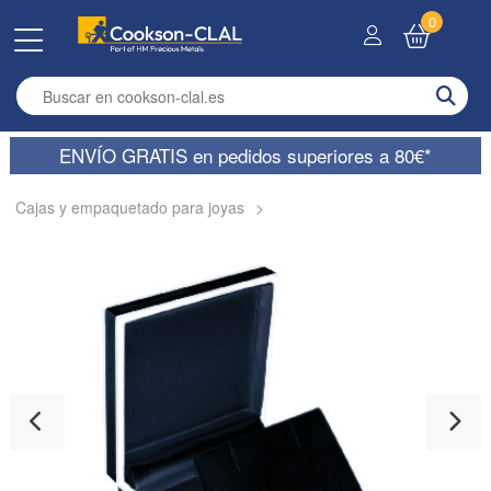
0
Enter search term
ENVÍO GRATIS en pedidos superiores a 80€*
Cajas y empaquetado para joyas
>