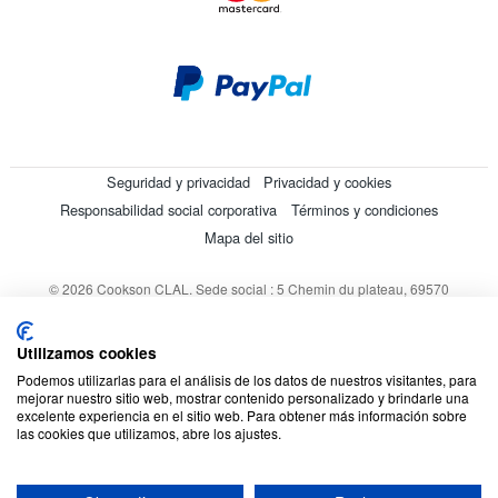
Seguridad y privacidad
Privacidad y cookies
Responsabilidad social corporativa
Términos y condiciones
Mapa del sitio
© 2026 Cookson CLAL. Sede social : 5 Chemin du plateau, 69570
Dardilly, Francia. SA con un capital de 7 413 696,12 € - RCS Lyon B
412 399 792 - Número de IVA intracomunitario: 84412399792.
Utilizamos cookies
Código APE : 4648Z
Podemos utilizarlas para el análisis de los datos de nuestros visitantes, para
mejorar nuestro sitio web, mostrar contenido personalizado y brindarle una
excelente experiencia en el sitio web. Para obtener más información sobre
las cookies que utilizamos, abre los ajustes.