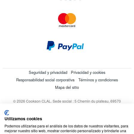
Seguridad y privacidad
Privacidad y cookies
Responsabilidad social corporativa
Términos y condiciones
Mapa del sitio
© 2026 Cookson CLAL. Sede social : 5 Chemin du plateau, 69570
Dardilly, Francia. SA con un capital de 7 413 696,12 € - RCS Lyon B
412 399 792 - Número de IVA intracomunitario: 84412399792.
Utilizamos cookies
Código APE : 4648Z
Podemos utilizarlas para el análisis de los datos de nuestros visitantes, para
mejorar nuestro sitio web, mostrar contenido personalizado y brindarle una