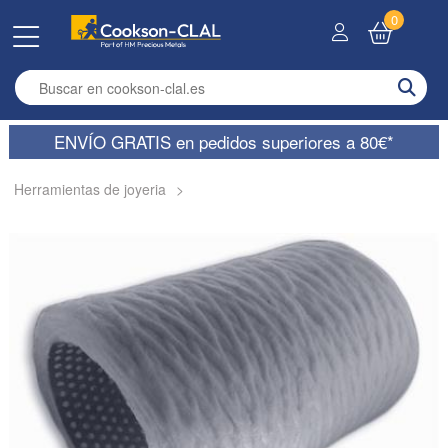
0
Enter search term
ENVÍO GRATIS en pedidos superiores a 80€*
Herramientas de joyeria
>