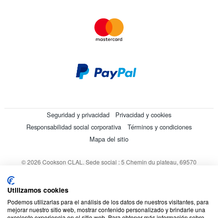
Seguridad y privacidad
Privacidad y cookies
Responsabilidad social corporativa
Términos y condiciones
Mapa del sitio
© 2026 Cookson CLAL. Sede social : 5 Chemin du plateau, 69570
Dardilly, Francia. SA con un capital de 7 413 696,12 € - RCS Lyon B
412 399 792 - Número de IVA intracomunitario: 84412399792.
Utilizamos cookies
Código APE : 4648Z
Podemos utilizarlas para el análisis de los datos de nuestros visitantes, para
mejorar nuestro sitio web, mostrar contenido personalizado y brindarle una
excelente experiencia en el sitio web. Para obtener más información sobre