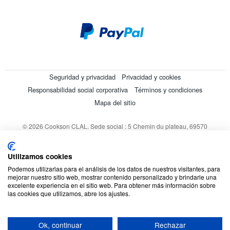
Seguridad y privacidad
Privacidad y cookies
Responsabilidad social corporativa
Términos y condiciones
Mapa del sitio
© 2026 Cookson CLAL. Sede social : 5 Chemin du plateau, 69570
Dardilly, Francia. SA con un capital de 7 413 696,12 € - RCS Lyon B
412 399 792 - Número de IVA intracomunitario: 84412399792.
Utilizamos cookies
Código APE : 4648Z
Podemos utilizarlas para el análisis de los datos de nuestros visitantes, para
mejorar nuestro sitio web, mostrar contenido personalizado y brindarle una
excelente experiencia en el sitio web. Para obtener más información sobre
las cookies que utilizamos, abre los ajustes.
Ok, continuar
Rechazar