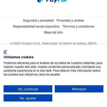
Seguridad y privacidad
Privacidad y cookies
Responsabilidad social corporativa
Términos y condiciones
Mapa del sitio
© 2026 Cookson CLAL. Sede social : 5 Chemin du plateau, 69570
Dardilly, Francia. SA con un capital de 7 413 696,12 € - RCS Lyon B
412 399 792 - Número de IVA intracomunitario: 84412399792.
Utilizamos cookies
Código APE : 4648Z
Podemos utilizarlas para el análisis de los datos de nuestros visitantes, para
mejorar nuestro sitio web, mostrar contenido personalizado y brindarle una
excelente experiencia en el sitio web. Para obtener más información sobre
las cookies que utilizamos, abre los ajustes.
Ok, continuar
Rechazar
No, ajustar