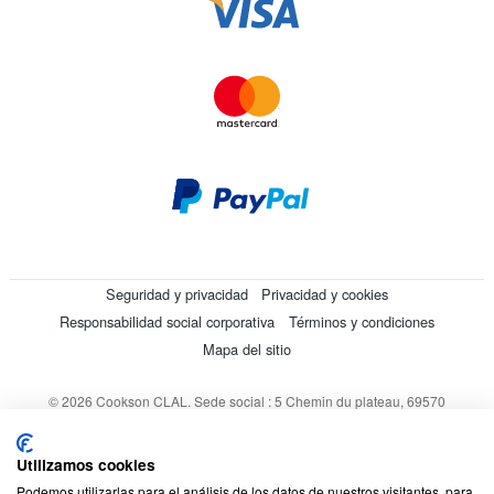
Seguridad y privacidad
Privacidad y cookies
Responsabilidad social corporativa
Términos y condiciones
Mapa del sitio
© 2026 Cookson CLAL. Sede social : 5 Chemin du plateau, 69570
Dardilly, Francia. SA con un capital de 7 413 696,12 € - RCS Lyon B
412 399 792 - Número de IVA intracomunitario: 84412399792.
Utilizamos cookies
Código APE : 4648Z
Podemos utilizarlas para el análisis de los datos de nuestros visitantes, para