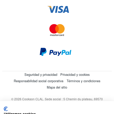
Seguridad y privacidad
Privacidad y cookies
Responsabilidad social corporativa
Términos y condiciones
Mapa del sitio
© 2026 Cookson CLAL. Sede social : 5 Chemin du plateau, 69570
Dardilly, Francia. SA con un capital de 7 413 696,12 € - RCS Lyon B
412 399 792 - Número de IVA intracomunitario: 84412399792.
Utilizamos cookies