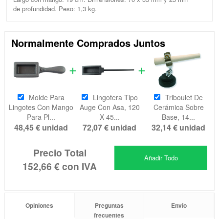
de profundidad. Peso: 1,3 kg.
Normalmente Comprados Juntos
Molde Para
Lingotera Tipo
Triboulet De
Lingotes Con Mango
Auge Con Asa, 120
Cerámica Sobre
Para Pl...
X 45...
Base, 14...
48,45 €
unidad
72,07 €
unidad
32,14 €
unidad
Precio Total
Añadir Todo
152,66 €
con IVA
Opiniones
Preguntas
Envío
frecuentes