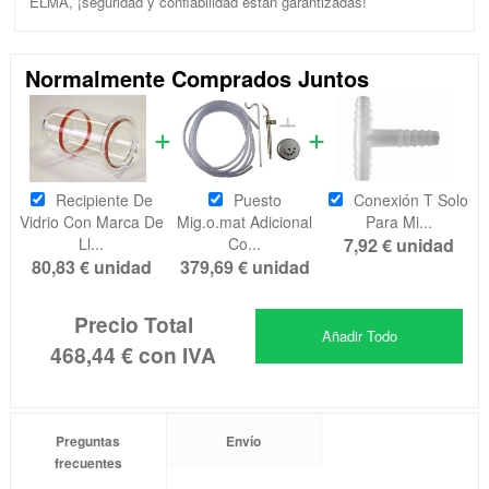
ELMA, ¡seguridad y confiabilidad están garantizadas!
Normalmente Comprados Juntos
Recipiente De
Puesto
Conexión T Solo
Vidrio Con Marca De
Mig.o.mat Adicional
Para Mi...
Ll...
Co...
7,92 €
unidad
80,83 €
unidad
379,69 €
unidad
Precio Total
Añadir Todo
468,44 €
con IVA
Preguntas
Envío
frecuentes