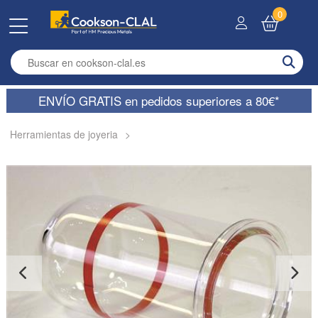
0
Enter search term
ENVÍO GRATIS en pedidos superiores a 80€*
Herramientas de joyeria
>