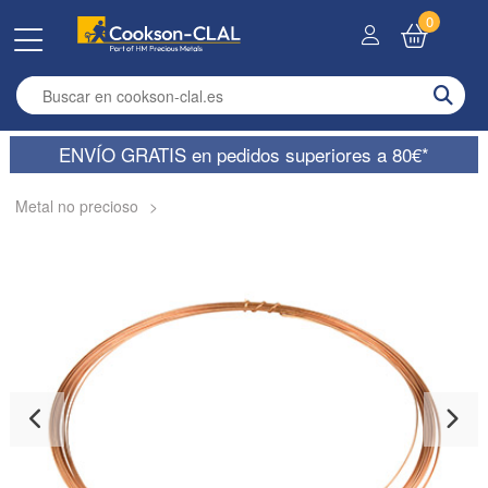
0
Enter search term
ENVÍO GRATIS en pedidos superiores a 80€*
Metal no precioso
>