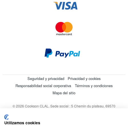
Seguridad y privacidad
Privacidad y cookies
Responsabilidad social corporativa
Términos y condiciones
Mapa del sitio
© 2026 Cookson CLAL. Sede social : 5 Chemin du plateau, 69570
Dardilly, Francia. SA con un capital de 7 413 696,12 € - RCS Lyon B
412 399 792 - Número de IVA intracomunitario: 84412399792.
Utilizamos cookies
Código APE : 4648Z