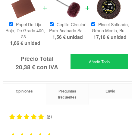
Papel De Lija
Cepillo Circular
Pincel Satinado,
Rojo, De Grado 400,
Para Acabado Sa...
Grano Medio, Bu...
23...
1,56 €
unidad
17,16 €
unidad
1,66 €
unidad
Precio Total
Añadir Todo
20,38 €
con IVA
Opiniones
Preguntas
Envío
frecuentes
(6)