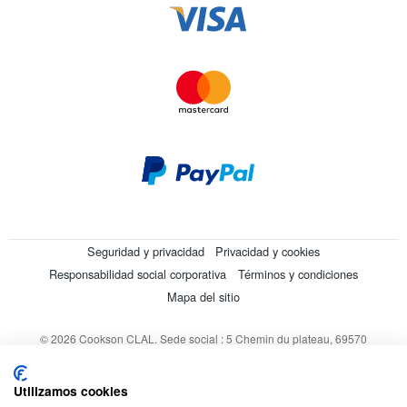
Seguridad y privacidad
Privacidad y cookies
Responsabilidad social corporativa
Términos y condiciones
Mapa del sitio
© 2026 Cookson CLAL. Sede social : 5 Chemin du plateau, 69570
Dardilly, Francia. SA con un capital de 7 413 696,12 € - RCS Lyon B
412 399 792 - Número de IVA intracomunitario: 84412399792.
Utilizamos cookies
Código APE : 4648Z