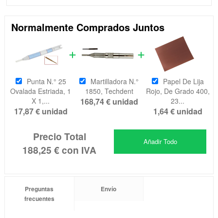
Normalmente Comprados Juntos
Punta N.° 25
Martilladora N.°
Papel De Lija
Ovalada Estriada, 1
1850, Techdent
Rojo, De Grado 400,
X 1,...
168,74 €
unidad
23...
17,87 €
unidad
1,64 €
unidad
Precio Total
Añadir Todo
188,25 €
con IVA
Preguntas
Envío
frecuentes