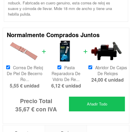
nobuck. Fabricada en cuero genuino, esta correa de reloj es
suave y cómoda de llevar. Mide 18 mm de ancho y tiene una
hebilla pulida.
Normalmente Comprados Juntos
Correa De Reloj
Pasta
Abridor De Cajas
De Piel De Becerro
Reparadora De
De Relojes
Ro...
Vidrio De Re...
24,00 €
unidad
5,55 €
unidad
6,12 €
unidad
Precio Total
Añadir Todo
35,67 €
con IVA